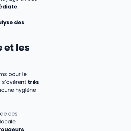
édiate
.
lyse des
et les
ums pour le
s s’avèrent
très
aucune hygiène
 de ces
locale
rougeurs