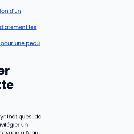
ion d’un
édiatement les
le pour une peau
er
tte
synthétiques, de
vilégier un
ttoyage à l’eau