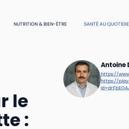
NUTRITION & BIEN-ÊTRE
SANTÉ AU QUOTIDI
Antoine
https://www
https://pl
id=drFbEQ
r le
te :