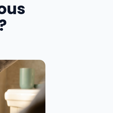
ous
?