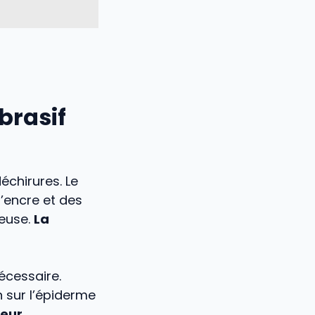
brasif
chirures. Le
’encre et des
ueuse.
La
nécessaire.
 sur l’épiderme
ceur