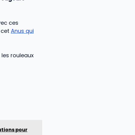
vec ces
z cet
Anus qui
z les rouleaux
utions pour