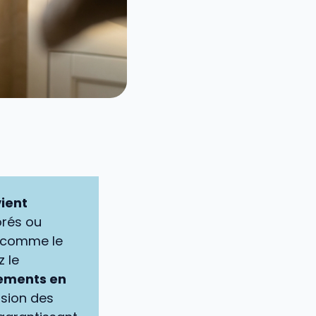
vient
orés ou
s comme le
z le
tements en
ssion des