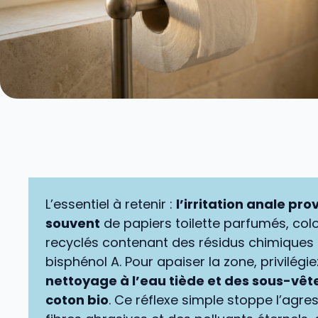
L’essentiel à retenir :
l’irritation anale pro
souvent
de papiers toilette parfumés, col
recyclés contenant des résidus chimique
bisphénol A. Pour apaiser la zone, privilégie
nettoyage à l’eau tiède et des sous-vê
coton bio
. Ce réflexe simple stoppe l’agre