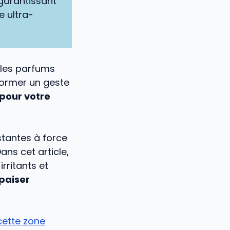
 garantissant
e ultra-
 les parfums
former un geste
pour votre
istantes à force
ans cet article,
irritants et
paiser
 cette zone