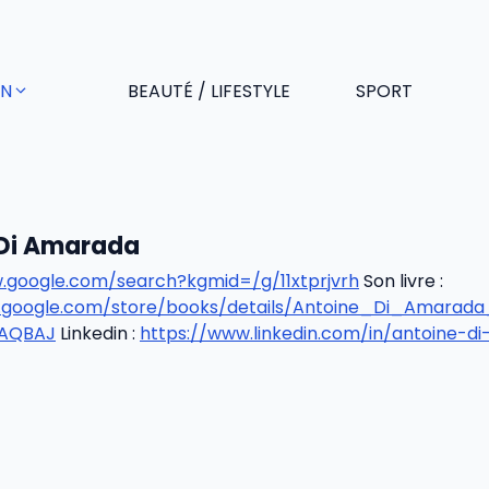
EN
BEAUTÉ / LIFESTYLE
SPORT
 Di Amarada
.google.com/search?kgmid=/g/11xtprjvrh
Son livre :
ay.google.com/store/books/details/Antoine_Di_Amarad
AAQBAJ
Linkedin :
https://www.linkedin.com/in/antoine-