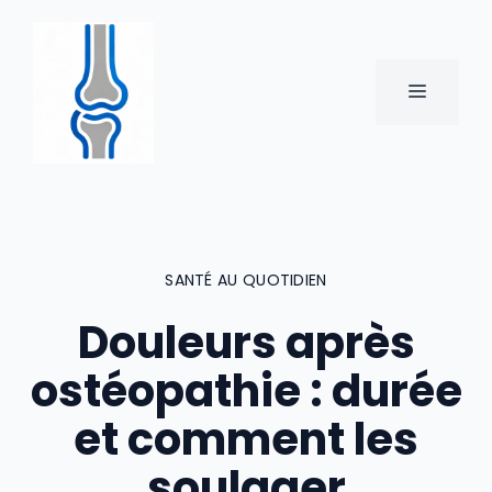
Aller
au
contenu
MENU
SANTÉ AU QUOTIDIEN
Douleurs après
ostéopathie : durée
et comment les
soulager