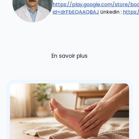
https://play.google.com/store/b
id=drFbEQAAQBAJ
Linkedin :
https
En savoir plus