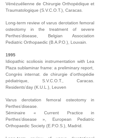
Vénézuélienne de Chirurgie Orthopédique et
Traumatologique (S.V.C.O.T.), Caracas.
Long-term review of varus derotation femoral
osteotomy in the treatment of severe
Perthes’disease, Belgian Association
Pediatric Orthopaedic (B.A.P.O.), Louvain.
1995
Idiopathic scoliosis instrumentation with Lea
Plaza sublaminar frame: a preliminary report,
Congrès internat. de chirurgie d’orthopédie
pédiatrique, S.V.C.O.T., Caracas.
Residents’day (K.U.L.), Leuven
Varus derotation femoral osteotomy in
Perthes’disease.
Séminaire « Current Practice in
Perthes’disease », European Pediatric
Orthopaedic Society (E.P.O.S.), Madrid.