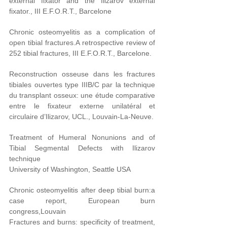
external fixator and the Ilizarov external
fixator., III E.F.O.R.T., Barcelone
Chronic osteomyelitis as a complication of
open tibial fractures.A retrospective review of
252 tibial fractures, III E.F.O.R.T., Barcelone.
Reconstruction osseuse dans les fractures
tibiales ouvertes type IIIB/C par la technique
du transplant osseux: une étude comparative
entre le fixateur externe unilatéral et
circulaire d’Ilizarov, UCL., Louvain-La-Neuve.
Treatment of Humeral Nonunions and of
Tibial Segmental Defects with Ilizarov
technique
University of Washington, Seattle USA
Chronic osteomyelitis after deep tibial burn:a
case report, European burn
congress,Louvain
Fractures and burns: specificity of treatment,