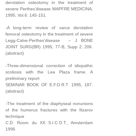
derotation osteotomy in the treatment of
severe Perthes’disease MAPFRE MEDICINA,
1995; Vol.6: 145-151.
-A long-term review of varus derotation
femoral osteotomy in the treatment of severe
Legg-Calve-Perthes’disease – J BONE
JOINT SURG(BR) 1995; 77-B, Supp 2: 206.
(abstract)
-Three-dimensional correction of idiopathic
scoliosis with the Lea Plaza frame. A
preliminary report
SEMINAR BOOK OF E.F.O.R.T. 1995, 187.
(abstract)
-The treatment of the diaphyseal nonunions
of the humerus fractures with the Ilizarov
technique
C.D. Room du XX S.I.C.O.T., Amsterdam
1996