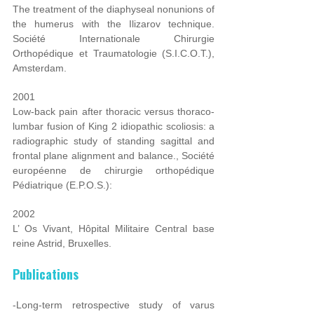
The treatment of the diaphyseal nonunions of
the humerus with the Ilizarov technique.
Société Internationale Chirurgie
Orthopédique et Traumatologie (S.I.C.O.T.),
Amsterdam.
2001
Low-back pain after thoracic versus thoraco-
lumbar fusion of King 2 idiopathic scoliosis: a
radiographic study of standing sagittal and
frontal plane alignment and balance., Société
européenne de chirurgie orthopédique
Pédiatrique (E.P.O.S.):
2002
L’ Os Vivant, Hôpital Militaire Central base
reine Astrid, Bruxelles.
Publications
-Long-term retrospective study of varus