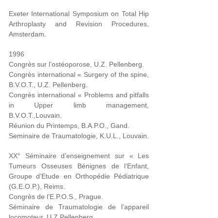
Exeter International Symposium on Total Hip
Arthroplasty and Revision Procedures,
Amsterdam.
1996
Congrès sur l’ostéoporose, U.Z. Pellenberg.
Congrès international « Surgery of the spine,
B.V.O.T., U.Z. Pellenberg.
Congrès international « Problems and pitfalls
in Upper limb management,
B.V.O.T.,Louvain.
Réunion du Printemps, B.A.P.O., Gand.
Seminaire de Traumatologie, K.U.L., Louvain.
XX° Séminaire d’enseignement sur « Les
Tumeurs Osseuses Bénignes de l’Enfant,
Groupe d’Etude en Orthopédie Pédiatrique
(G.E.O.P.), Reims.
Congrès de l’E.P.O.S., Prague.
Séminaire de Traumatologie de l’appareil
locomoteur, U.Z.Pellenberg.