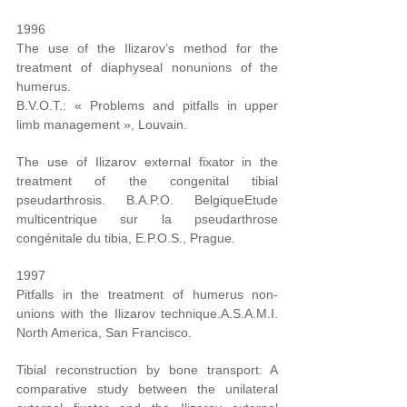
1996
The use of the Ilizarov’s method for the
treatment of diaphyseal nonunions of the
humerus.
B.V.O.T.: « Problems and pitfalls in upper
limb management », Louvain.
The use of Ilizarov external fixator in the
treatment of the congenital tibial
pseudarthrosis. B.A.P.O. Belgique
Etude
multicentrique sur la pseudarthrose
congénitale du tibia, E.P.O.S., Prague.
1997
Pitfalls in the treatment of humerus non-
unions with the Ilizarov technique.A.S.A.M.I.
North America, San Francisco.
Tibial reconstruction by bone transport: A
comparative study between the unilateral