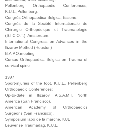
Pellenberg Orthopaedic Conferences,
K.U.L.,Pellenberg.
Congrès Orthopaedica Belgica, Essene.
Congrès de la Société Internationale de
Chirurgie Orthopédique et Traumatologie
(S.I.C.O.T.), Amsterdam.
International Congress on Advances in the
Ilizarov Method (Houston)
B.A.P.O.meeting
Cursus Orthopaedica Belgica on Trauma of
cervical spine
1997
Sport-injuries of the foot, K.U.L., Pellenberg
Orthopaedic Conferences:
Up-to-date in Ilizarov, A.S.A.M.I. North
America (San Francisco).
American Academy of Orthopaedics
Surgeons (San Francisco).
Symposium labo de la marche, KUL
Leuvense Traumadag, K.U.L.