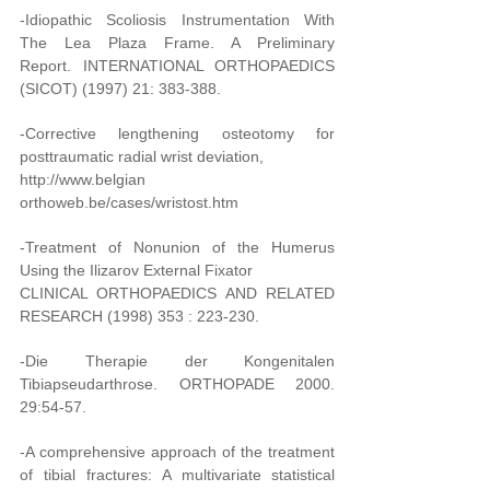
-Idiopathic Scoliosis Instrumentation With
The Lea Plaza Frame. A Preliminary
Report. INTERNATIONAL ORTHOPAEDICS
(SICOT) (1997) 21: 383-388.
-Corrective lengthening osteotomy for
posttraumatic radial wrist deviation,
http://www.belgian
orthoweb.be/cases/wristost.htm
-Treatment of Nonunion of the Humerus
Using the Ilizarov External Fixator
CLINICAL ORTHOPAEDICS AND RELATED
RESEARCH (1998) 353 : 223-230.
-Die Therapie der Kongenitalen
Tibiapseudarthrose. ORTHOPADE 2000.
29:54-57.
-A comprehensive approach of the treatment
of tibial fractures: A multivariate statistical