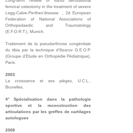
Long-term review of varus derotational
femoral osteotomy in the treatment of severe
Legg-Calve-Perthes’disease. , 2d European
Federation of National Associations of
Orthopedaedic and Traumatology
(E.F.O.R.T.), Munich.
Traitement de la pseudarthrose congénitale
du tibia par la technique d’Ilizarov G.E.O.P.
(Groupe d’Etude en Orthopédie Pédiatrique),
Paris.
2003
La croissance et ses pièges, U.C.L.,
Bruxelles.
4° Spécialisation dans la pathologie
sportive et la reconstruction des
articulations par les greffes de cartilages
autologues
2008