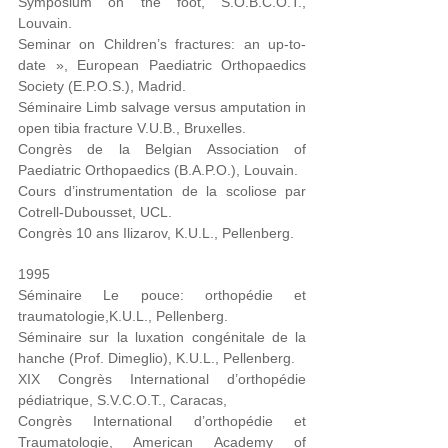
Symposium on the foot, S.O.B.C.O.T.,
Louvain.
Seminar on Children’s fractures: an up-to-
date », European Paediatric Orthopaedics
Society (E.P.O.S.), Madrid.
Séminaire Limb salvage versus amputation in
open tibia fracture V.U.B., Bruxelles.
Congrès de la Belgian Association of
Paediatric Orthopaedics (B.A.P.O.), Louvain.
Cours d’instrumentation de la scoliose par
Cotrell-Dubousset, UCL.
Congrès 10 ans Ilizarov, K.U.L., Pellenberg.
1995
Séminaire Le pouce: orthopédie et
traumatologie,K.U.L., Pellenberg.
Séminaire sur la luxation congénitale de la
hanche (Prof. Dimeglio), K.U.L., Pellenberg.
XIX Congrès International d’orthopédie
pédiatrique, S.V.C.O.T., Caracas,
Congrès International d’orthopédie et
Traumatologie, American Academy of