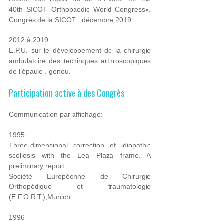
40
th
SICOT Orthopaedic World Congress».
Congrès de la
SICOT
, décembre 2019
2012 à 2019
E.P.U. sur le développement de la chirurgie
ambulatoire des techinques arthroscopiques
de l’épaule , genou.
Participation active à des Congrès
Communication par affichage:
1995
Three-dimensional correction of idiopathic
scoliosis with the Lea Plaza frame. A
preliminary report.
Société Européenne de Chirurgie
Orthopédique et traumatologie
(E.F.O.R.T.),Munich.
1996