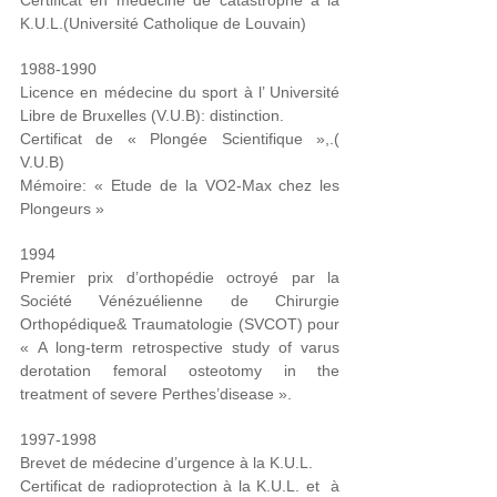
Certificat en médecine de catastrophe à la
K.U.L.(Université Catholique de Louvain)
1988-1990
Licence en médecine du sport à l’ Université
Libre de Bruxelles (V.U.B): distinction.
Certificat de « Plongée Scientifique »,.(
V.U.B)
Mémoire: « Etude de la VO2-Max chez les
Plongeurs »
1994
Premier prix d’orthopédie octroyé par la
Société Vénézuélienne de Chirurgie
Orthopédique& Traumatologie (SVCOT) pour
« A long-term retrospective study of varus
derotation femoral osteotomy in the
treatment of severe Perthes’disease ».
1997-1998
Brevet de médecine d’urgence à la K.U.L.
Certificat de radioprotection à la K.U.L. et
à