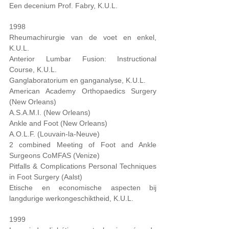
Een decenium Prof. Fabry, K.U.L.
1998
Rheumachirurgie van de voet en enkel,
K.U.L.
Anterior Lumbar Fusion: Instructional
Course, K.U.L.
Ganglaboratorium en ganganalyse, K.U.L.
American Academy Orthopaedics Surgery
(New Orleans)
A.S.A.M.I. (New Orleans)
Ankle and Foot (New Orleans)
A.O.L.F. (Louvain-la-Neuve)
2 combined Meeting of Foot and Ankle
Surgeons CoMFAS (Venize)
Pitfalls & Complications Personal Techniques
in Foot Surgery (Aalst)
Etische en economische aspecten bij
langdurige werkongeschiktheid, K.U.L.
1999