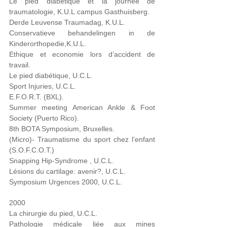
Le pied diabétique et la journée de
traumatologie, K.U.L.campus Gasthuisberg.
Derde Leuvense Traumadag, K.U.L.
Conservatieve behandelingen in de
Kinderorthopedie,K.U.L.
Ethique et economie lors d’accident de
travail.
Le pied diabétique, U.C.L.
Sport Injuries, U.C.L.
E.F.O.R.T. (BXL).
Summer meeting American Ankle & Foot
Society (Puerto Rico).
8th BOTA Symposium, Bruxelles.
(Micro)- Traumatisme du sport chez l’enfant
(S.O.F.C.O.T.)
Snapping Hip-Syndrome , U.C.L.
Lésions du cartilage: avenir?, U.C.L.
Symposium Urgences 2000, U.C.L.
2000
La chirurgie du pied, U.C.L.
Pathologie médicale liée aux mines