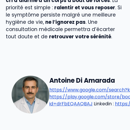
cri d’alarme d’un corps à bout de forces
. La
priorité est simple :
ralentir et vous reposer
. Si
le symptôme persiste malgré une meilleure
hygiène de vie,
ne l’ignorez pas
. Une
consultation médicale permettra d’écarter
tout doute et de
retrouver votre sérénité
.
Antoine Di Amarada
https://www.google.com/search?k
https://play.google.com/store/b
id=drFbEQAAQBAJ
Linkedin :
https