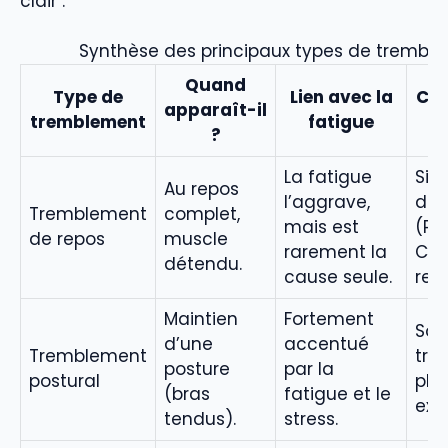
clair :
Synthèse des principaux types de trembl
Quand
Type de
Lien avec la
Ce 
apparaît-il
tremblement
fatigue
?
La fatigue
Sig
Au repos
l’aggrave,
de 
Tremblement
complet,
mais est
(Pa
de repos
muscle
rarement la
Con
détendu.
cause seule.
re
Maintien
Fortement
Sou
d’une
accentué
Tremblement
tre
posture
par la
postural
phy
(bras
fatigue et le
exa
tendus).
stress.