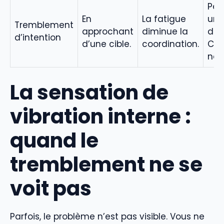
Peu
En
La fatigue
une
Tremblement
approchant
diminue la
du 
d’intention
d’une cible.
coordination.
Con
néc
La sensation de
vibration interne :
quand le
tremblement ne se
voit pas
Parfois, le problème n’est pas visible. Vous ne