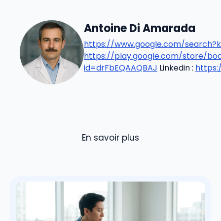
Antoine Di Amarada
https://www.google.com/search?k
https://play.google.com/store/b
id=drFbEQAAQBAJ
Linkedin :
https
En savoir plus