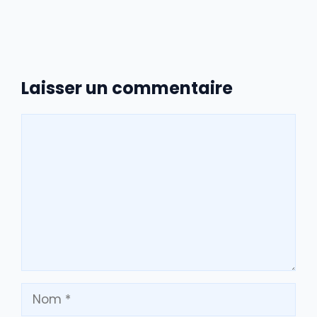
Laisser un commentaire
Commentaire
Nom