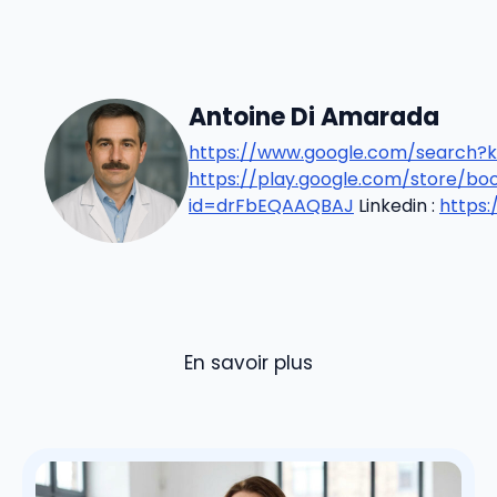
Antoine Di Amarada
https://www.google.com/search?k
https://play.google.com/store/b
id=drFbEQAAQBAJ
Linkedin :
https
En savoir plus