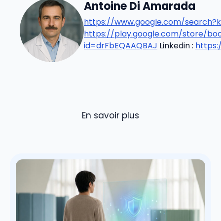
Antoine Di Amarada
https://www.google.com/search?k
https://play.google.com/store/b
id=drFbEQAAQBAJ
Linkedin :
https
En savoir plus