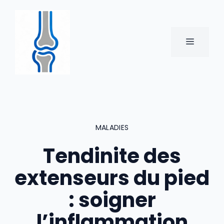
Aller
au
contenu
MENU
MALADIES
Tendinite des
extenseurs du pied
: soigner
l’inflammation