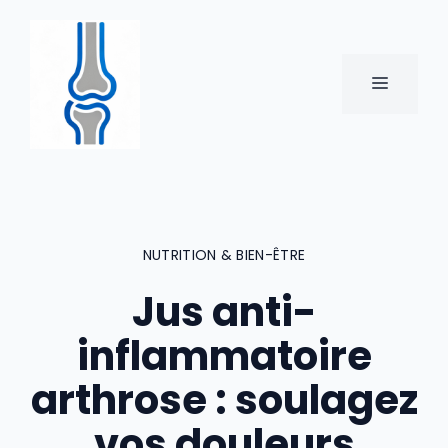
Aller
au
contenu
MENU
NUTRITION & BIEN-ÊTRE
Jus anti-
inflammatoire
arthrose : soulagez
vos douleurs