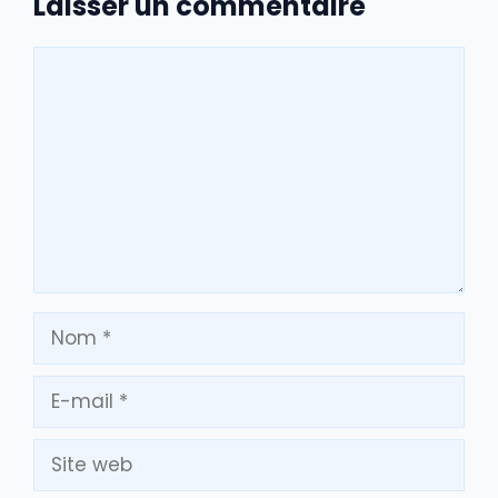
Laisser un commentaire
Commentaire
Nom
E-
mail
Site
web