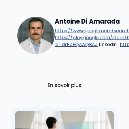
Antoine Di Amarada
https://www.google.com/search
https://play.google.com/stor
id=drFbEQAAQBAJ
Linkedin :
htt
En savoir plus